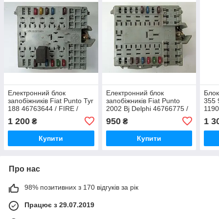
Електронний блок
Електронний блок
Блок
запобіжників Fiat Punto Tyr
запобіжників Fiat Punto
355 
188 46763644 / FIRE /
2002 Bj Delphi 46766775 /
119
068001
FIRE
1 200
950
1 3
₴
₴
Купити
Купити
Про нас
98% позитивних з 170 відгуків за рік
Працює з 29.07.2019