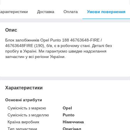
арактеристики
Доставка
Оплата
Умови повернення
Опис
Блок запобіжників Opel Punto 188 46763648-FIRE /
46763648FIRE (190), б/в, є в робочому стані. Деталі без
пробігу в Україні. Ми гарантуємо швидке надсилання
запчастин у всі регіони України.
Характеристики
Основні атрибути
Сумісність з маркою
Opel
Сумісність з моделлю
Punto
Країна виробник
Німеччина
Тип запчастини
Оригінал