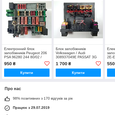
Електронний блок
Блок запобіжників
Елек
запобіжників Peugeot 206
Volkswagen / Audi
запо
PSA 96280 244 80/02 /
308937049E PASSAT 3G
2E-E
PSA962802448002 / DAV 3
950
1 700
550
₴
₴
11559/04 / DAV31155904
Купити
Купити
Про нас
98% позитивних з 170 відгуків за рік
Працює з 29.07.2019