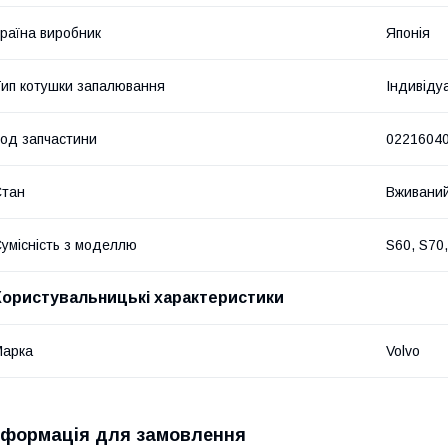
раїна виробник
Японія
ип котушки запалювання
Індивіду
од запчастини
0221604
Стан
Вживани
умісність з моделлю
S60, S70
Користувальницькі характеристики
Марка
Volvo
нформація для замовлення