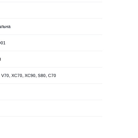
альна
001
й
, V70, XC70, XC90, S80, C70