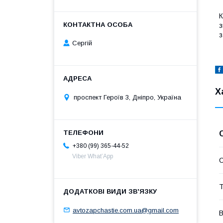
К
з
з
Сергій
Х
проспект Героїв 3, Дніпро, Україна
+380 (99) 365-44-52
Viber What’App
С
Т
avtozapchastie.com.ua@gmail.com
В