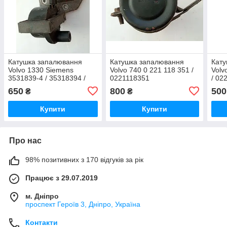
Катушка запалювання
Катушка запалювання
Кату
Volvo 1330 Siemens
Volvo 740 0 221 118 351 /
Volv
3531839-4 / 35318394 /
0221118351
/ 02
5WK6 500 / 5WK6500
650
800
500
₴
₴
Купити
Купити
Про нас
98% позитивних з 170 відгуків за рік
Працює з 29.07.2019
м. Дніпро
проспект Героїв 3, Дніпро, Україна
Контакти