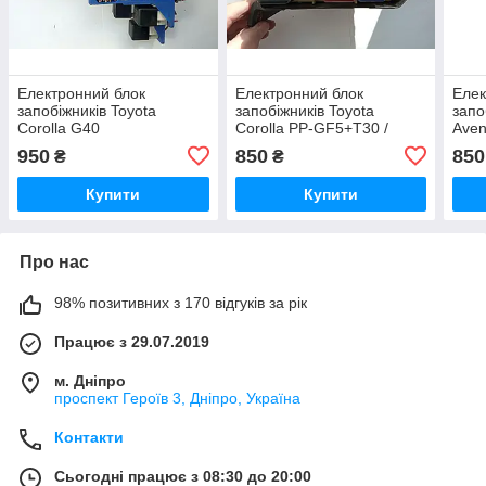
Електронний блок
Електронний блок
Елек
запобіжників Toyota
запобіжників Toyota
запо
Corolla G40
Corolla PP-GF5+T30 /
Aven
PPGF5T30 / N0A2
8264
950
850
850
₴
₴
B273
Купити
Купити
Про нас
98% позитивних з 170 відгуків за рік
Працює з 29.07.2019
м. Дніпро
проспект Героїв 3, Дніпро, Україна
Контакти
Сьогодні працює з 08:30 до 20:00