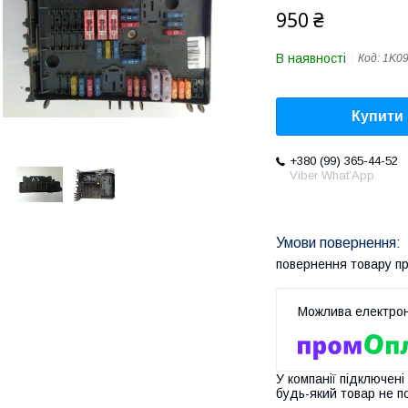
950 ₴
В наявності
Код:
1K0
Купити
+380 (99) 365-44-52
Viber What’App
повернення товару п
У компанії підключені
будь-який товар не п