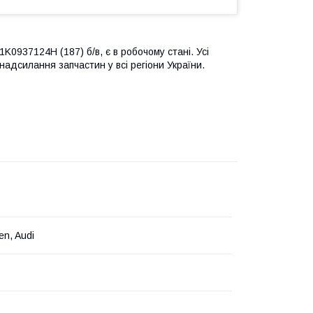
1K0937124H (187) б/в, є в робочому стані. Усі
 надсилання запчастин у всі регіони України.
en, Audi