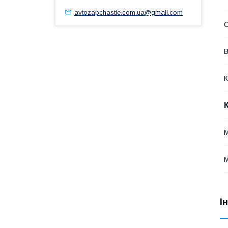
avtozapchastie.com.ua@gmail.com
В
К
І