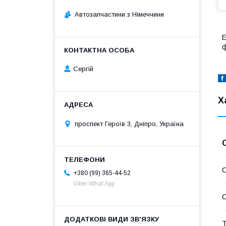
Автозапчастини з Німеччини
Е
ф
Сергій
Х
проспект Героїв 3, Дніпро, Україна
С
+380 (99) 365-44-52
Viber What’App
С
Т