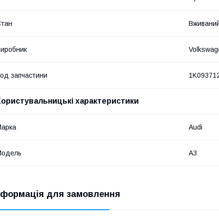
Стан
Вживани
иробник
Volkswag
од запчастини
1K09371
Користувальницькі характеристики
Марка
Audi
Модель
A3
нформація для замовлення