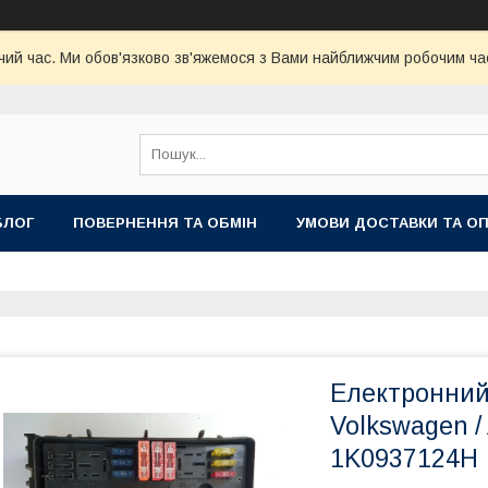
чий час. Ми обов'язково зв'яжемося з Вами найближчим робочим час
БЛОГ
ПОВЕРНЕННЯ ТА ОБМІН
УМОВИ ДОСТАВКИ ТА О
Електронний
Volkswagen / 
1K0937124H