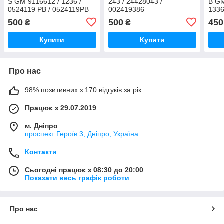
S GM 9116612 / 1236 /
243 / 24428043 /
B GM
0524119 PB / 0524119PB
002419386
1336
244
500
500
450
₴
₴
Купити
Купити
Про нас
98% позитивних з 170 відгуків за рік
Працює з 29.07.2019
м. Дніпро
проспект Героїв 3, Дніпро, Україна
Контакти
Сьогодні працює з 08:30 до 20:00
Показати весь графік роботи
Про нас