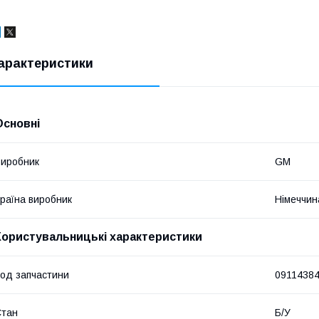
арактеристики
Основні
иробник
GM
раїна виробник
Німеччин
Користувальницькі характеристики
од запчастини
0911438
Стан
Б/У