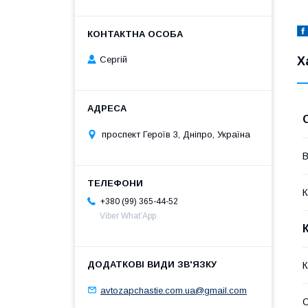
Х
Сергій
проспект Героїв 3, Дніпро, Україна
В
К
+380 (99) 365-44-52
Viber What’App
К
avtozapchastie.com.ua@gmail.com