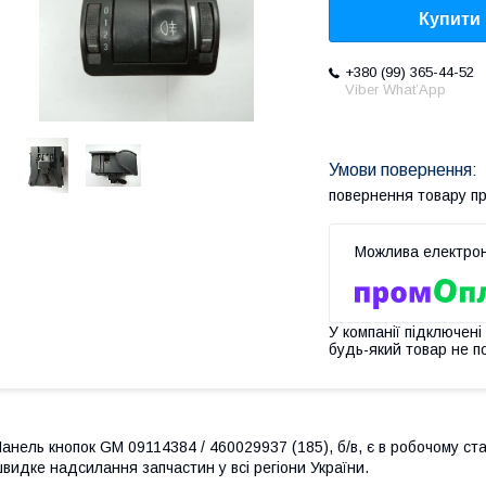
Купити
+380 (99) 365-44-52
Viber What’App
повернення товару п
У компанії підключені
будь-який товар не п
анель кнопок GM 09114384 / 460029937 (185), б/в, є в робочому стан
видке надсилання запчастин у всі регіони України.