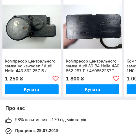
Компресор центрального
Компресор центрального
Комп
замка Volkswagen / Audi
замка Audi 80 B4 Hella 4A0
замк
Hella 443 862 257 B /
862 257 F / 4A0862257F
1H0 
443862257B
1 250
1 800
1 0
₴
₴
Купити
Купити
Про нас
98% позитивних з 170 відгуків за рік
Працює з 29.07.2019