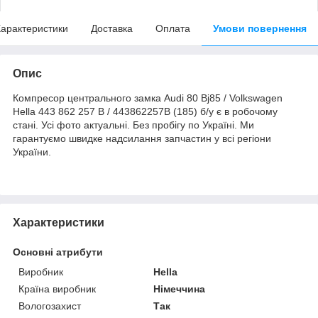
арактеристики
Доставка
Оплата
Умови повернення
Опис
Компресор центрального замка Audi 80 Bj85 / Volkswagen
Hella 443 862 257 B / 443862257B (185) б/у є в робочому
стані. Усі фото актуальні. Без пробігу по Україні. Ми
гарантуємо швидке надсилання запчастин у всі регіони
України.
Характеристики
Основні атрибути
Виробник
Hella
Країна виробник
Німеччина
Вологозахист
Так