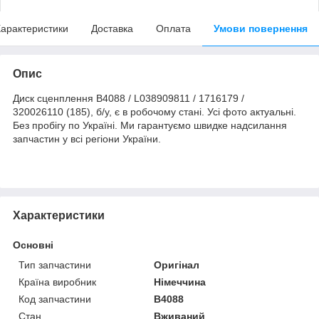
арактеристики
Доставка
Оплата
Умови повернення
Опис
Диск сценплення B4088 / L038909811 / 1716179 /
320026110 (185), б/у, є в робочому стані. Усі фото актуальні.
Без пробігу по Україні. Ми гарантуємо швидке надсилання
запчастин у всі регіони України.
Характеристики
Основні
Тип запчастини
Оригінал
Країна виробник
Німеччина
Код запчастини
B4088
Стан
Вживаний