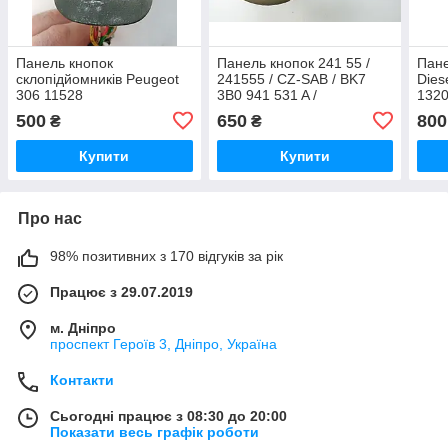
Панель кнопок
Панель кнопок 241 55 /
Пане
склопідйомників Peugeot
241555 / CZ-SAB / BK7
Dies
306 11528
3B0 941 531 A /
1320
BK73B0941531A
9015
500
650
800
₴
₴
9015
/ K6
Купити
Купити
Про нас
98% позитивних з 170 відгуків за рік
Працює з 29.07.2019
м. Дніпро
проспект Героїв 3, Дніпро, Україна
Контакти
Сьогодні працює з 08:30 до 20:00
Показати весь графік роботи