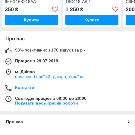
96FG16K218AA
18C419-AB /
C8F
95AB18C419AB
350
1 250
200
₴
₴
Купити
Купити
Про нас
98% позитивних з 170 відгуків за рік
Працює з 29.07.2019
м. Дніпро
проспект Героїв 3, Дніпро, Україна
Контакти
Сьогодні працює з 08:30 до 20:00
Показати весь графік роботи
Про нас