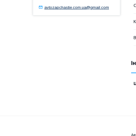
С
avtozapchastie.com.ua@gmail.com
К
В
І
Ц