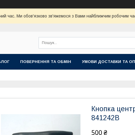
чий час. Ми обов'язково зв'яжемося з Вами найближчим робочим час
БЛОГ
ПОВЕРНЕННЯ ТА ОБМІН
УМОВИ ДОСТАВКИ ТА О
Кнопка центр
841242B
500 ₴