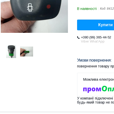
В наявності
Код:
841
Купити
+380 (99) 365-44-52
Viber What’App
повернення товару п
У компанії підключені
будь-який товар не п