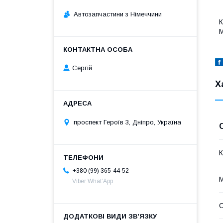
Автозапчастини з Німеччини
К
М
Сергій
Х
проспект Героїв 3, Дніпро, Україна
К
+380 (99) 365-44-52
Viber What’App