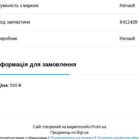
умісність з маркою
Renault
од запчастини
841242B
иробник
Renault
нформація для замовлення
іна:
500 ₴
Сайт створений на маркетплейсі
Prom.ua
Продавець на Bigl.ua
Автозапчастини з Німеччини |
Поскаржитися на контент
|
Політика конфіденційно