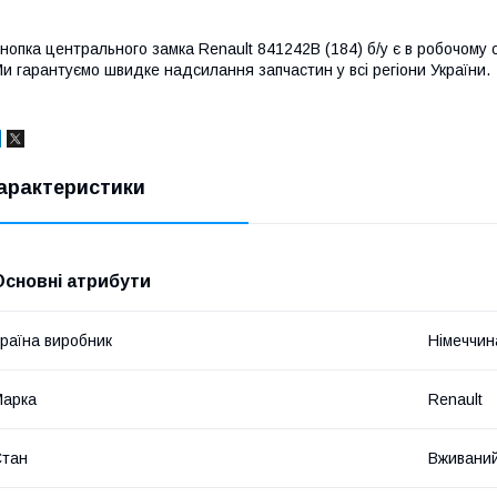
нопка центрального замка Renault 841242B (184) б/у є в робочому ста
и гарантуємо швидке надсилання запчастин у всі регіони України.
арактеристики
Основні атрибути
раїна виробник
Німеччин
Марка
Renault
Стан
Вживани