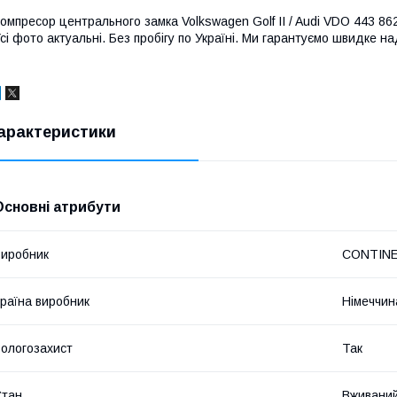
омпресор центрального замка Volkswagen Golf II / Audi VDO 443 862 
сі фото актуальні. Без пробігу по Україні. Ми гарантуємо швидке на
арактеристики
Основні атрибути
иробник
CONTIN
раїна виробник
Німеччин
ологозахист
Так
Стан
Вживани