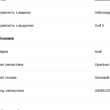
умісність з маркою
Volkswag
умісність з моделлю
Golf II
Основні
Марка
Audi
ип запчастини
Оригінал
ип техніки
Легковий
од запчастини
4438622