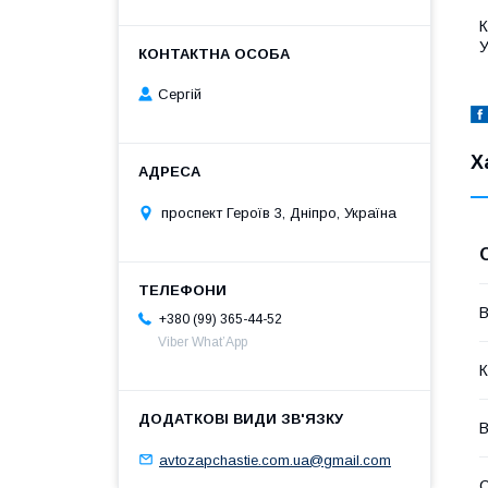
К
У
Сергій
Х
проспект Героїв 3, Дніпро, Україна
В
+380 (99) 365-44-52
Viber What’App
К
В
avtozapchastie.com.ua@gmail.com