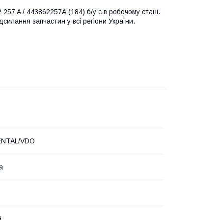
257 A / 443862257A (184) б/у є в робочому стані.
дсилання запчастин у всі регіони України.
ENTAL/VDO
а
й