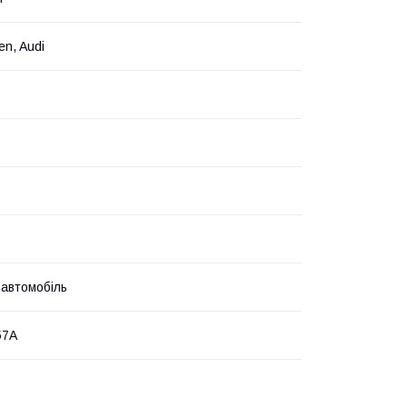
en, Audi
 автомобіль
57A