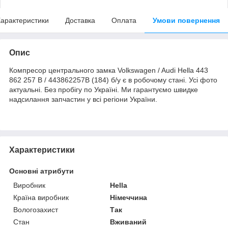
арактеристики
Доставка
Оплата
Умови повернення
Опис
Компресор центрального замка Volkswagen / Audi Hella 443
862 257 B / 443862257B (184) б/у є в робочому стані. Усі фото
актуальні. Без пробігу по Україні. Ми гарантуємо швидке
надсилання запчастин у всі регіони України.
Характеристики
Основні атрибути
Виробник
Hella
Країна виробник
Німеччина
Вологозахист
Так
Стан
Вживаний