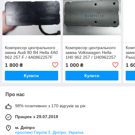
Компресор центрального
Компресор центрального
Комп
замка Audi 80 B4 Hella 4A0
замка Volkswagen Hella
замк
862 257 F / 4A0862257F
1H0 962 257 / 1H0962257
Pass
B / 
1 800
1 000
1 6
₴
₴
Купити
Купити
Про нас
98% позитивних з 170 відгуків за рік
Працює з 29.07.2019
м. Дніпро
проспект Героїв 3, Дніпро, Україна