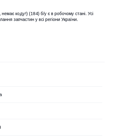
емає коду!) (184) б/у є в робочому стані. Усі
лання запчастин у всі регіони України.
а
й