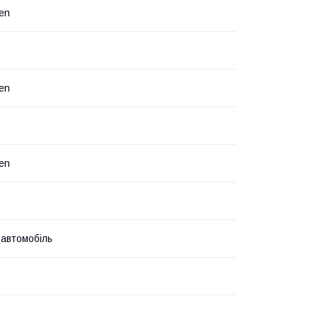
en
en
en
 автомобіль