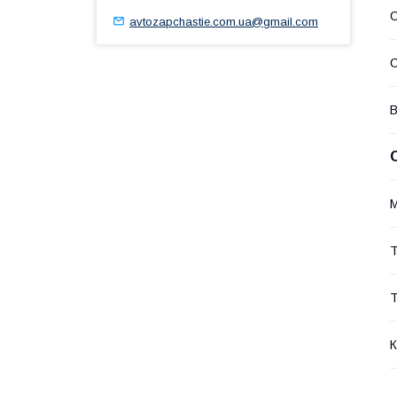
С
avtozapchastie.com.ua@gmail.com
С
В
Т
Т
К