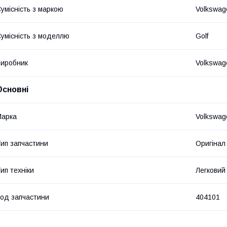
умісність з маркою
Volkswag
умісність з моделлю
Golf
иробник
Volkswag
Основні
Марка
Volkswag
ип запчастини
Оригінал
ип техніки
Легковий
од запчастини
404101