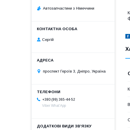
Автозапчастини з Німеччини
К
ф
Сергій
Х
проспект Героїв 3, Дніпро, Україна
К
+380 (99) 365-44-52
В
Viber What’App