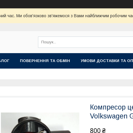
чий час. Ми обов'язково зв'яжемося з Вами найближчим робочим час
БЛОГ
ПОВЕРНЕННЯ ТА ОБМІН
УМОВИ ДОСТАВКИ ТА О
Компресор ц
Volkswagen G
800 ₴