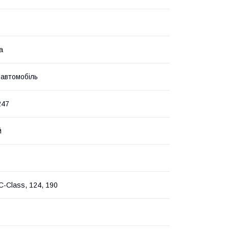
а
 автомобіль
247
й
C-Class, 124, 190