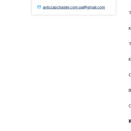
avtozapchastie.com.ua@gmail.com
Т
К
Т
К
В
С