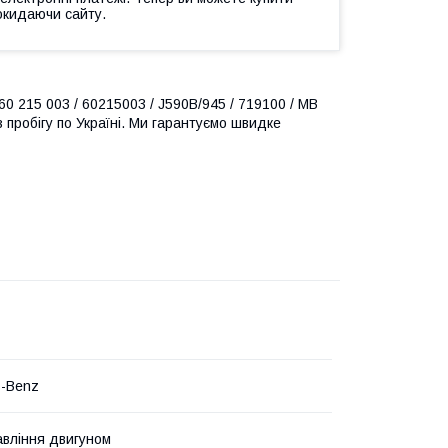
окидаючи сайту.
0 215 003 / 60215003 / J590B/945 / 719100 / MB
з пробігу по Україні. Ми гарантуємо швидке
s-Benz
авління двигуном