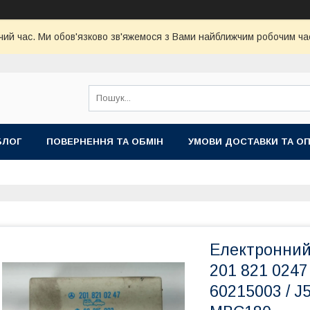
чий час. Ми обов'язково зв'яжемося з Вами найближчим робочим час
БЛОГ
ПОВЕРНЕННЯ ТА ОБМІН
УМОВИ ДОСТАВКИ ТА О
Електронний
201 821 0247 
60215003 / J5