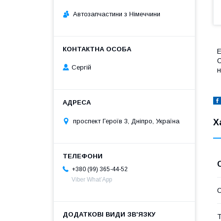
Автозапчастини з Німеччини
Е
C
Сергій
н
Х
проспект Героїв 3, Дніпро, Україна
+380 (99) 365-44-52
Viber What’App
С
Т