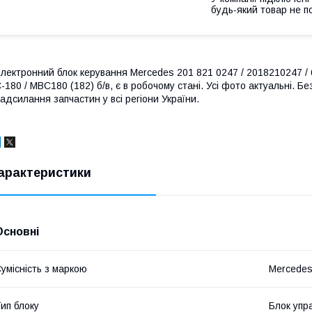
будь-який товар не п
лектронний блок керування Mercedes 201 821 0247 / 2018210247 / 6
-180 / MBC180 (182) б/в, є в робочому стані. Усі фото актуальні. Бе
адсилання запчастин у всі регіони України.
арактеристики
Основні
умісність з маркою
Mercede
ип блоку
Блок упр