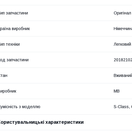
ип запчастини
Оригінал
раїна виробник
Німеччин
ип техніки
Легковий
од запчастини
2018210
Стан
Вживани
иробник
MB
умісність з моделлю
S-Class, 
Користувальницькі характеристики