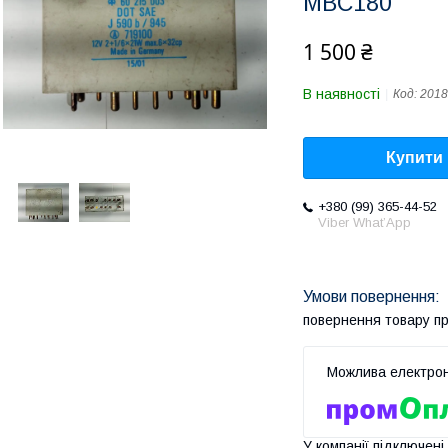
MBC180
1 500 ₴
В наявності
Код:
2018
Купити
+380 (99) 365-44-52
Viber What’App
повернення товару п
У компанії підключені