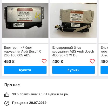
Електронний блок
Електронний блок
Елек
керування Audi Bosch 0
керування ABS Audi Bosch
керу
265 108 005 ABS
4D0 907 379 D /
Bosc
/ 0265108005ABS / 400
4D0907379D / 0 265 108
/ 4D
450
400
480
₴
₴
907 379 D / 400907379D
005 / 0265108005
4D0
Купити
Купити
Про нас
98% позитивних з 170 відгуків за рік
Працює з 29.07.2019