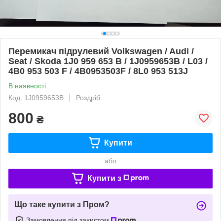
Перемикач підрулевий Volkswagen / Audi /
Seat / Skoda 1J0 959 653 B / 1J0959653B / L03 /
4B0 953 503 F / 4B0953503F / 8L0 953 513J
В наявності
Код: 1J0959653B
Роздріб
800
₴
Купити
або
Купити з
Що таке купити з Пром?
Замовлення під захистом