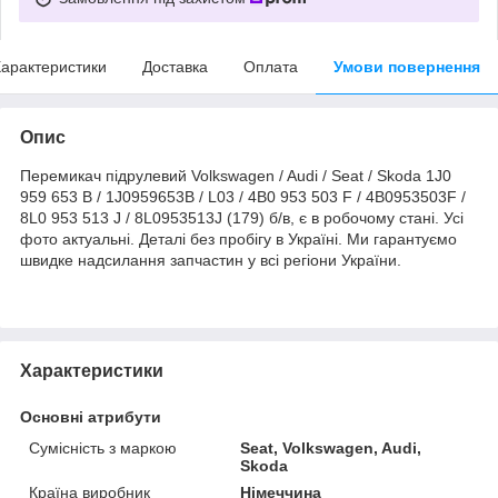
арактеристики
Доставка
Оплата
Умови повернення
Опис
Перемикач підрулевий Volkswagen / Audi / Seat / Skoda 1J0
959 653 B / 1J0959653B / L03 / 4B0 953 503 F / 4B0953503F /
8L0 953 513 J / 8L0953513J (179) б/в, є в робочому стані. Усі
фото актуальні. Деталі без пробігу в Україні. Ми гарантуємо
швидке надсилання запчастин у всі регіони України.
Характеристики
Основні атрибути
Сумісність з маркою
Seat, Volkswagen, Audi,
Skoda
Країна виробник
Німеччина