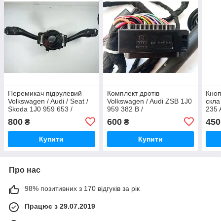
Перемикач підрулевий
Комплект дротів
Кноп
Volkswagen / Audi / Seat /
Volkswagen / Audi ZSB 1J0
скла
Skoda 1J0 959 653 /
959 382 B /
235 
1J0959653 / L03 / 4B0 953
ZSB1J0959382B
1J09
800
600
450
₴
₴
503 H / 4B0953503H / 8L0
959 
953 513 J
B
Купити
Купити
Про нас
98% позитивних з 170 відгуків за рік
Працює з 29.07.2019