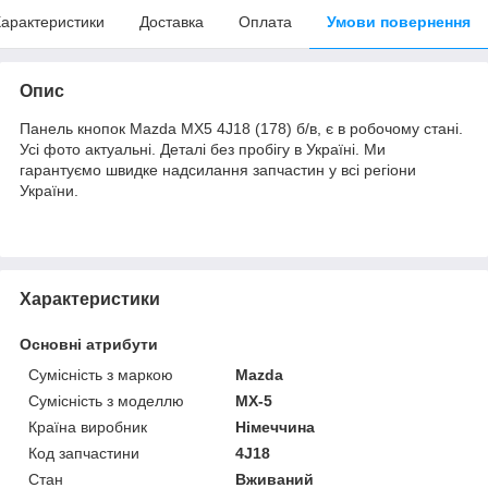
арактеристики
Доставка
Оплата
Умови повернення
Опис
Панель кнопок Mazda MX5 4J18 (178) б/в, є в робочому стані.
Усі фото актуальні. Деталі без пробігу в Україні. Ми
гарантуємо швидке надсилання запчастин у всі регіони
України.
Характеристики
Основні атрибути
Сумісність з маркою
Mazda
Сумісність з моделлю
MX-5
Країна виробник
Німеччина
Код запчастини
4J18
Стан
Вживаний