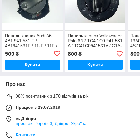
Панель кнопок Audi A6
Панель кнопок Volkswagen
Пане
4B1 941 531 F /
Polo 6N2 TC4 1C0 941 531
13A0
4B1941531F / 11-F / 11F /
A / TC41C0941531A / C1A-
4S7
K11830 / BK-7 / BK7
T / C1AT / 1311
500
800
800
₴
₴
Купити
Купити
Про нас
98% позитивних з 170 відгуків за рік
Працює з 29.07.2019
м. Дніпро
проспект Героїв 3, Дніпро, Україна
Контакти