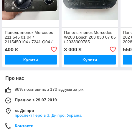
Панель кнопок Mercedes
Панель кнопок Mercedes
Пане
211 545 01 04 /
W203 Bosch 203 830 07 85
202 
2115450104 / 7241 Q04 /
/ 2038300785
2028
7241Q04 / 040560 00 /
092 
400
3 000
550
₴
₴
04056000
Купити
Купити
Про нас
98% позитивних з 170 відгуків за рік
Працює з 29.07.2019
м. Дніпро
проспект Героїв 3, Дніпро, Україна
Контакти