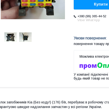
Купити
+380 (99) 365-44-52
Viber What’App
повернення товару п
У компанії підключені
будь-який товар не п
лок запобіжників Kia (Без коду!) (176) б/в, перебуває в робочому ста
арантуємо швидке надсилання запчастин у всі регіони України.