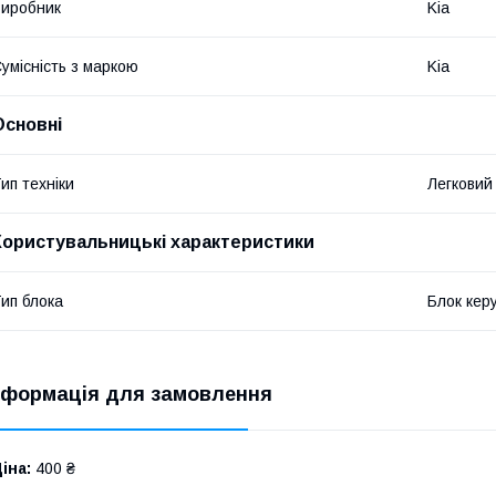
иробник
Kia
умісність з маркою
Kia
Основні
ип техніки
Легковий
Користувальницькі характеристики
ип блока
Блок кер
нформація для замовлення
іна:
400 ₴