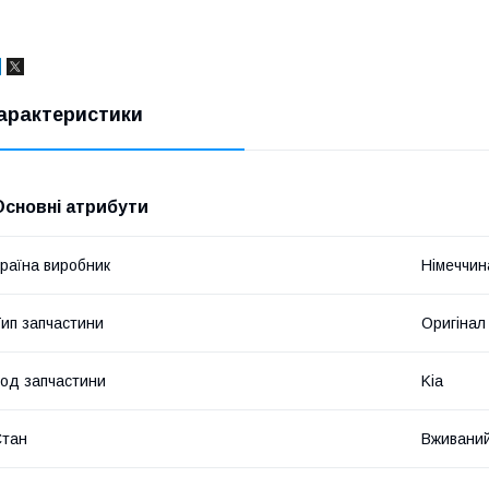
арактеристики
Основні атрибути
раїна виробник
Німеччин
ип запчастини
Оригінал
од запчастини
Kia
Стан
Вживани