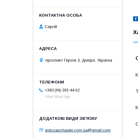
Сергій
Х
проспект Героїв 3, Дніпро, Україна
К
+380 (99) 365-44-52
Т
Viber What’App
К
avtozapchastie.com.ua@gmail.com