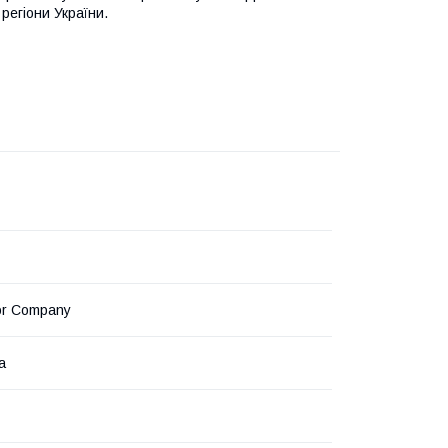
регіони України.
or Company
а