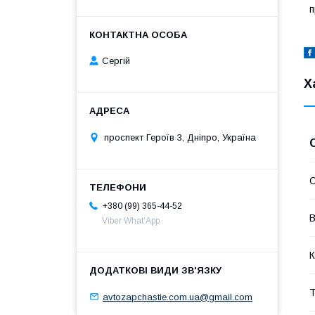
п
Сергій
Х
проспект Героїв 3, Дніпро, Україна
С
+380 (99) 365-44-52
В
Viber What’App
К
Т
avtozapchastie.com.ua@gmail.com