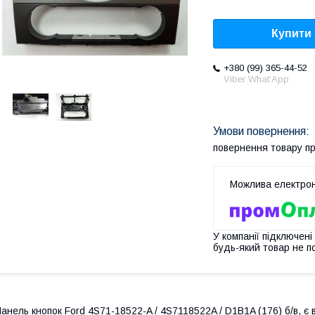
Купити
+380 (99) 365-44-52
Viber What’App
повернення товару п
У компанії підключені
будь-який товар не п
анель кнопок Ford 4S71-18522-A / 4S7118522A / D1B1A (176) б/в, є в