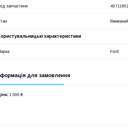
од запчастини
4S71185
Стан
Вживани
Користувальницькі характеристики
Марка
Ford
нформація для замовлення
іна:
1 000 ₴