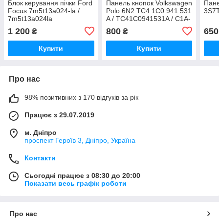
Блок керування пічки Ford
Панель кнопок Volkswagen
Пане
Focus 7m5t13a024-la /
Polo 6N2 TC4 1C0 941 531
3S7T
7m5t13a024la
A / TC41C0941531A / C1A-
T / C1AT / 1311
1 200
800
650
₴
₴
Купити
Купити
Про нас
98% позитивних з 170 відгуків за рік
Працює з 29.07.2019
м. Дніпро
проспект Героїв 3, Дніпро, Україна
Контакти
Сьогодні працює з 08:30 до 20:00
Показати весь графік роботи
Про нас