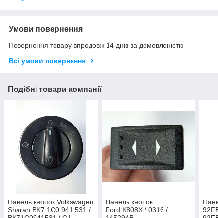
Умови повернення
Повернення товару впродовж 14 днів за домовленістю
Всі умови повернення
Подібні товари компанії
Панель кнопок Volkswagen
Панель кнопок
Пане
Sharan BK7 1C0 941 531 /
Ford K808X / 0316 /
92FB
BK71C0941531 / C1--
14529AB
92F