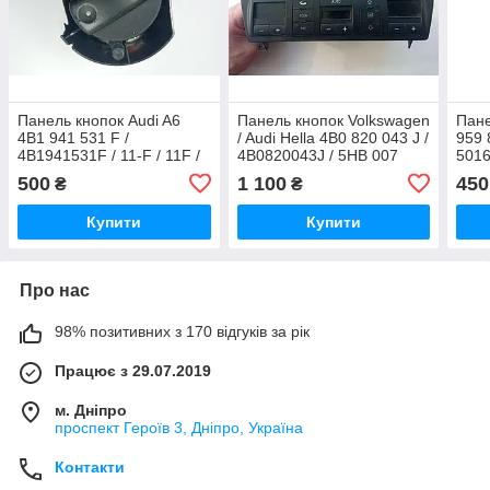
Панель кнопок Audi A6
Панель кнопок Volkswagen
Пане
4B1 941 531 F /
/ Audi Hella 4B0 820 043 J /
959 
4B1941531F / 11-F / 11F /
4B0820043J / 5HB 007
501
K11830 / BK-7 / BK7
604-18 / 5HB00760418
500
1 100
450
₴
₴
Купити
Купити
Про нас
98% позитивних з 170 відгуків за рік
Працює з 29.07.2019
м. Дніпро
проспект Героїв 3, Дніпро, Україна
Контакти