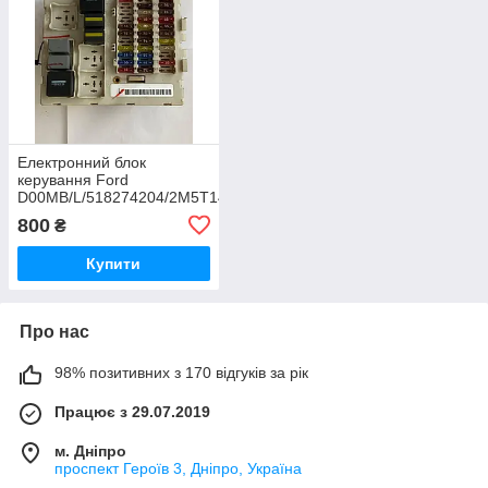
Електронний блок
керування Ford
D00MB/L/518274204/2M5T14A073AC
L/ 2M5T14A073ACL
800
₴
Купити
Про нас
98% позитивних з 170 відгуків за рік
Працює з 29.07.2019
м. Дніпро
проспект Героїв 3, Дніпро, Україна