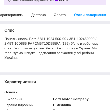
арактеристики
Доставка
Оплата
Умови повернення
Опис
Панель кнопок Ford 3B11 1024 500-00 / 3B11102450000 /
2M5T-10D885-FA / 2M5T10D885FA (176) б/в, є в робочому
стані. Усі фото актуальні. Деталі без пробігу в Україні. Ми
гарантуємо швидке надсилання запчастин у всі регіони
України.
Характеристики
Основні
Виробник
Ford Motor Company
Країна виробник
Німеччина