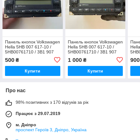
Панель кнопок Volkswagen
Панель кнопок Volkswagen
Пане
Hella 5HB 007 617-10 /
Hella 5HB 007 617-10 /
Hell
5HB00761710 / 3B1 907
5HB00761710 / 3B1 907
5HB0
044 B / 3B1907044B /
044 B / 3B1907044B
044 
500
1 000
900
₴
₴
BL/RT
Купити
Купити
Про нас
98% позитивних з 170 відгуків за рік
Працює з 29.07.2019
м. Дніпро
проспект Героїв 3, Дніпро, Україна