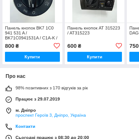
Панель кнопок BK7 1C0
Панель кнопок AT 315223
Пане
941 531 A /
/ AT315223
DAG
BK71C0941531A / C1A-K /
C1AK / 2832
800
600
750
₴
₴
Купити
Купити
Про нас
98% позитивних з 170 відгуків за рік
Працює з 29.07.2019
м. Дніпро
проспект Героїв 3, Дніпро, Україна
Контакти
Сьогодні працює з 08:30 до 20:00