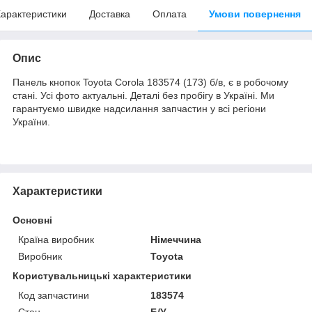
арактеристики
Доставка
Оплата
Умови повернення
Опис
Панель кнопок Toyota Corola 183574 (173) б/в, є в робочому
стані. Усі фото актуальні. Деталі без пробігу в Україні. Ми
гарантуємо швидке надсилання запчастин у всі регіони
України.
Характеристики
Основні
Країна виробник
Німеччина
Виробник
Toyota
Користувальницькі характеристики
Код запчастини
183574
Стан
Б/У