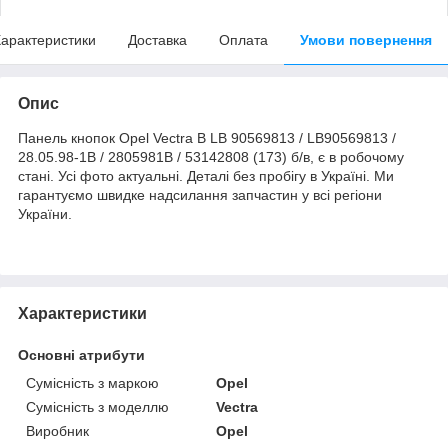
арактеристики
Доставка
Оплата
Умови повернення
Опис
Панель кнопок Opel Vectra B LB 90569813 / LB90569813 /
28.05.98-1B / 2805981B / 53142808 (173) б/в, є в робочому
стані. Усі фото актуальні. Деталі без пробігу в Україні. Ми
гарантуємо швидке надсилання запчастин у всі регіони
України.
Характеристики
Основні атрибути
Сумісність з маркою
Opel
Сумісність з моделлю
Vectra
Виробник
Opel