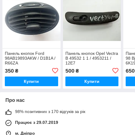
Панель кнопок Ford
Панель кнопок Opel Vectra
Пане
98AB19893AKW / D1B1A /
B 49532 1 1 / 4953211 /
98 B
R66ZA
12E7
6K19
350
500
650
₴
₴
Купити
Купити
Про нас
98% позитивних з 170 відгуків за рік
Працює з 29.07.2019
м. Дніпро