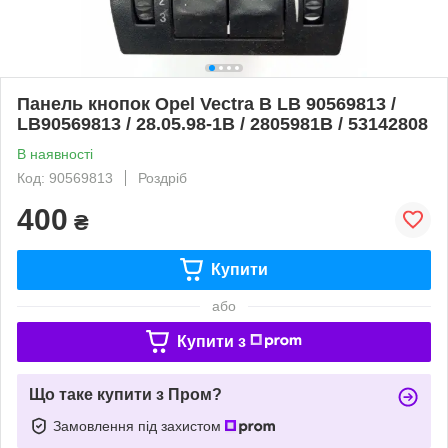
Панель кнопок Opel Vectra B LB 90569813 /
LB90569813 / 28.05.98-1B / 2805981B / 53142808
В наявності
Код: 90569813
Роздріб
400
₴
Купити
або
Купити з
Що таке купити з Пром?
Замовлення під захистом