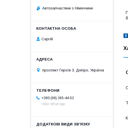
Автозапчастини з Німеччини
П
б
Сергій
Х
проспект Героїв 3, Дніпро, Україна
С
+380 (99) 365-44-52
Т
Viber What’App
К