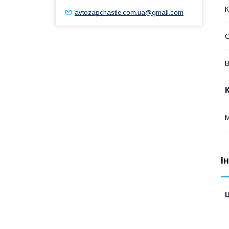
К
avtozapchastie.com.ua@gmail.com
В
І
Ц