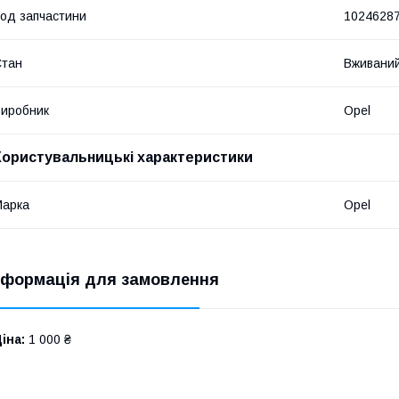
од запчастини
1024628
Стан
Вживани
иробник
Opel
Користувальницькі характеристики
Марка
Opel
нформація для замовлення
іна:
1 000 ₴