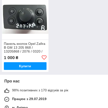
Панель кнопок Opel Zafira
B GM 13 205 868 /
13205868 / 2076 / 0320 /
LA / LK 04 0601 00 B /
1 000
₴
LK04060100B
Купити
Про нас
98% позитивних з 170 відгуків за рік
Працює з 29.07.2019
м. Дніпро