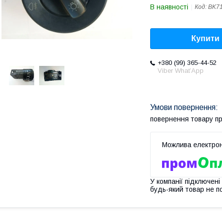
В наявності
Код:
BK7
Купити
+380 (99) 365-44-52
Viber What’App
повернення товару п
У компанії підключені
будь-який товар не п