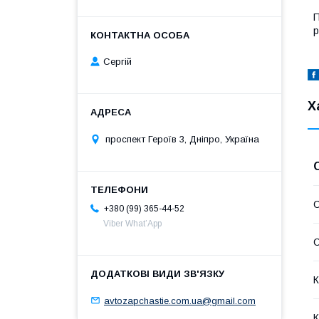
П
р
Сергій
Х
проспект Героїв 3, Дніпро, Україна
С
+380 (99) 365-44-52
Viber What’App
С
К
avtozapchastie.com.ua@gmail.com
К