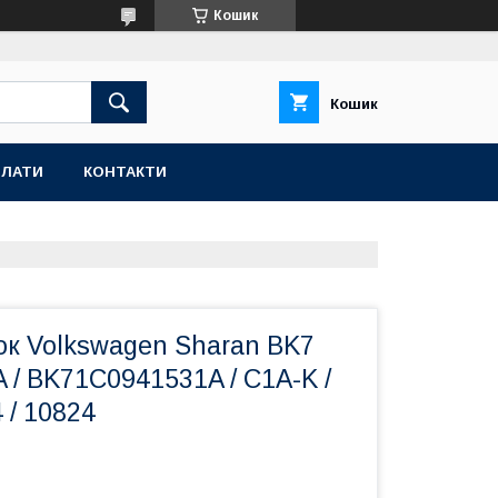
Кошик
Кошик
ПЛАТИ
КОНТАКТИ
ок Volkswagen Sharan BK7
A / BK71C0941531A / C1A-K /
 / 10824