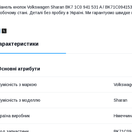
анель кнопок Volkswagen Sharan BK7 1C0 941 531 A / BK71C0941531A 
обочому стані. Деталі без пробігу в Україні. Ми гарантуємо швидке 
арактеристики
Основні атрибути
умісність з маркою
Volkswag
умісність з моделлю
Sharan
раїна виробник
Німеччин
од запчастини
BK71C09