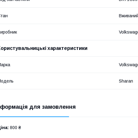
Стан
Вживани
иробник
Volkswag
Користувальницькі характеристики
Марка
Volkswag
Модель
Sharan
нформація для замовлення
іна:
800 ₴