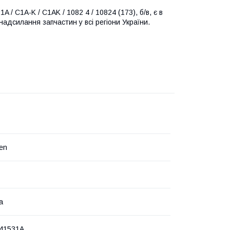
/ C1A-K / C1AK / 1082 4 / 10824 (173), б/в, є в
надсилання запчастин у всі регіони України.
en
а
41531A