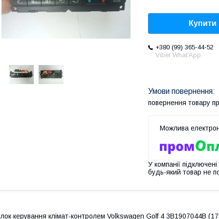
Купити
+380 (99) 365-44-52
Viber What’App
повернення товару п
У компанії підключені
будь-який товар не п
лок керування клімат-контролем Volkswagen Golf 4 3B1907044B (175),