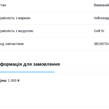
Стан
Вживани
умісність з маркою
Volkswag
умісність з моделлю
Golf IV
од запчастини
3B19070
нформація для замовлення
іна:
1 000 ₴