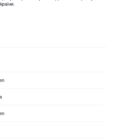
країни.
en
а
en