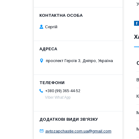
У
Сергій
Х
проспект Героїв 3, Дніпро, Україна
В
+380 (99) 365-44-52
К
Viber What’App
avtozapchastie.com.ua@gmail.com