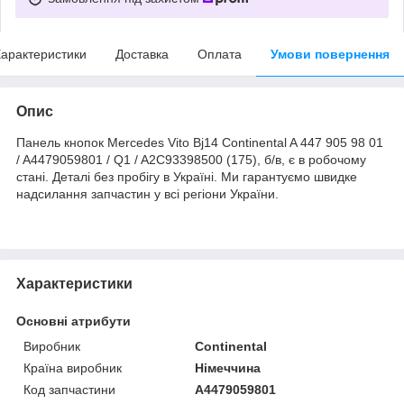
арактеристики
Доставка
Оплата
Умови повернення
Опис
Панель кнопок Mercedes Vito Bj14 Continental A 447 905 98 01
/ A4479059801 / Q1 / A2C93398500 (175), б/в, є в робочому
стані. Деталі без пробігу в Україні. Ми гарантуємо швидке
надсилання запчастин у всі регіони України.
Характеристики
Основні атрибути
Виробник
Continental
Країна виробник
Німеччина
Код запчастини
A4479059801