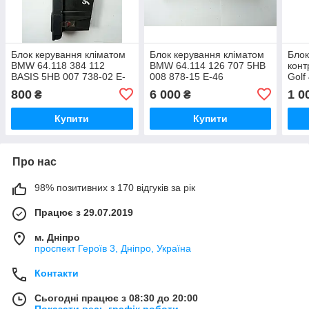
Блок керування кліматом
Блок керування кліматом
Блок
BMW 64.118 384 112
BMW 64.114 126 707 5HB
конт
BASIS 5HB 007 738-02 E-
008 878-15 E-46
Golf
46
800
6 000
1 0
₴
₴
Купити
Купити
Про нас
98% позитивних з 170 відгуків за рік
Працює з 29.07.2019
м. Дніпро
проспект Героїв 3, Дніпро, Україна
Контакти
Сьогодні працює з 08:30 до 20:00
Показати весь графік роботи