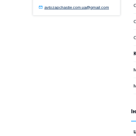
avtozapchastie.com.ua@gmail.com
С
С
І
Ц