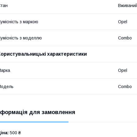
Стан
Вживани
умісність з маркою
Opel
умісність з моделлю
Combo
Користувальницькі характеристики
Марка
Opel
Модель
Combo
нформація для замовлення
іна:
500 ₴