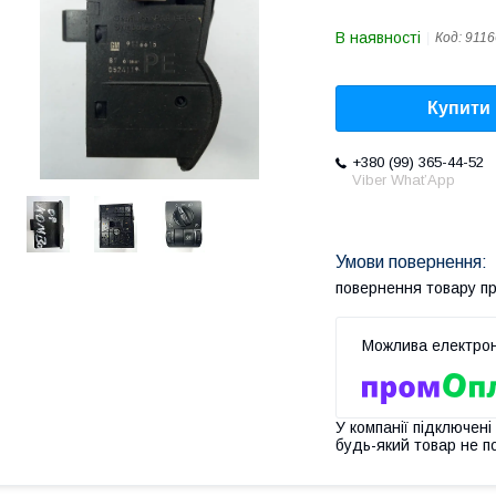
В наявності
Код:
9116
Купити
+380 (99) 365-44-52
Viber What’App
повернення товару п
У компанії підключені
будь-який товар не п