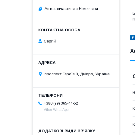
Автозапчастини з Німеччини
Б
п
Сергій
Х
проспект Героїв 3, Дніпро, Україна
В
+380 (99) 365-44-52
К
Viber What’App
К