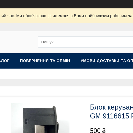
чий час. Ми обов'язково зв'яжемося з Вами найближчим робочим час
БЛОГ
ПОВЕРНЕННЯ ТА ОБМІН
УМОВИ ДОСТАВКИ ТА О
Блок керува
GM 9116615 
500 ₴