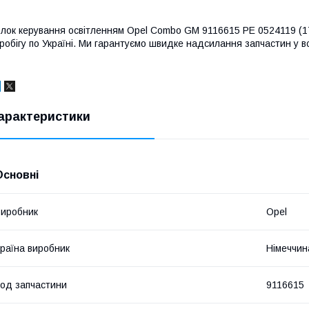
лок керування освітленням Opel Combo GM 9116615 PE 0524119 (174)
робігу по Україні. Ми гарантуємо швидке надсилання запчастин у вс
арактеристики
Основні
иробник
Opel
раїна виробник
Німеччин
од запчастини
9116615