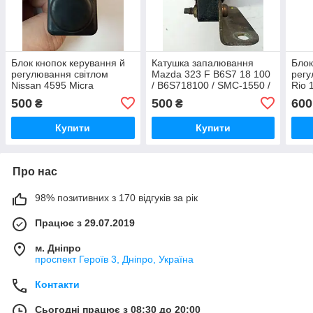
Блок кнопок керування й
Катушка запалювання
Блок
регулювання світлом
Mazda 323 F B6S7 18 100
регу
Nissan 4595 Micra
/ B6S718100 / SMC-1550 /
Rio 
SMC1550
500
500
600
₴
₴
Купити
Купити
Про нас
98% позитивних з 170 відгуків за рік
Працює з 29.07.2019
м. Дніпро
проспект Героїв 3, Дніпро, Україна
Контакти
Сьогодні працює з 08:30 до 20:00