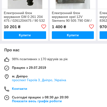
Електронний блок
Електронний блок
Елек
керування GM 0 261 204
керування opel 12V
керу
475 / 0261204475 / 90 532
Siemens 90 505 790 GM /
8362
610 / 90532610
90505790 GM
10 201
1 400
970
₴
₴
Купити
Купити
Про нас
98% позитивних з 170 відгуків за рік
Працює з 29.07.2019
м. Дніпро
проспект Героїв 3, Дніпро, Україна
Контакти
Сьогодні працює з 08:30 до 20:00
Показати весь графік роботи