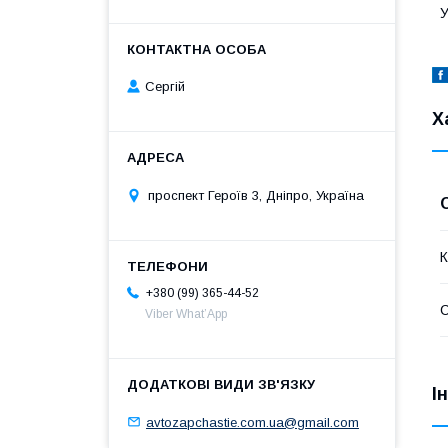
У
Сергій
Х
проспект Героїв 3, Дніпро, Україна
К
+380 (99) 365-44-52
Viber What’App
І
avtozapchastie.com.ua@gmail.com