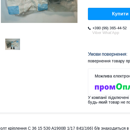
Купити
+380 (99) 365-44-52
Viber What’App
повернення товару п
У компанії підключені
будь-який товар не п
олт кріплення C 36 15 530 A1900B 1/17 841(166) б/в знаходиться в р