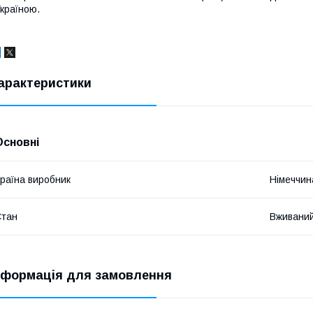
країною.
арактеристики
Основні
раїна виробник
Німеччин
Стан
Вживани
нформація для замовлення