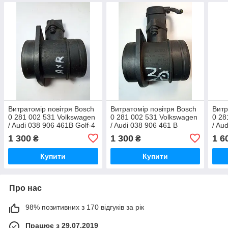
Витратомір повітря Bosch
Витратомір повітря Bosch
Витр
0 281 002 531 Volkswagen
0 281 002 531 Volkswagen
0 28
/ Audi 038 906 461B Golf-4
/ Audi 038 906 461 B
/ Au
AXR
Touran 1.9 TDI
1 300
1 300
1 6
₴
₴
Купити
Купити
Про нас
98% позитивних з 170 відгуків за рік
Працює з 29.07.2019