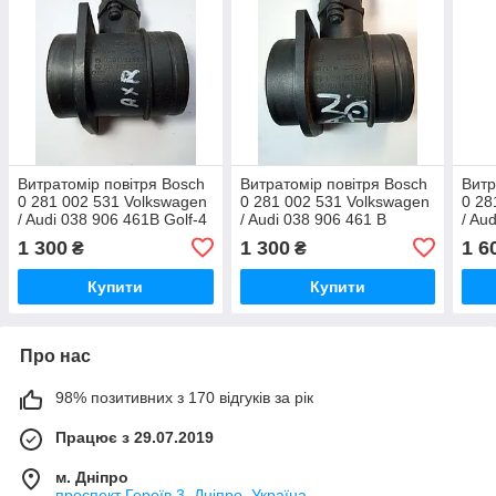
Витратомір повітря Bosch
Витратомір повітря Bosch
Витр
0 281 002 531 Volkswagen
0 281 002 531 Volkswagen
0 28
/ Audi 038 906 461B Golf-4
/ Audi 038 906 461 B
/ Au
AXR
Touran 1.9 TDI
1 300
1 300
1 6
₴
₴
Купити
Купити
Про нас
98% позитивних з 170 відгуків за рік
Працює з 29.07.2019
м. Дніпро
проспект Героїв 3, Дніпро, Україна