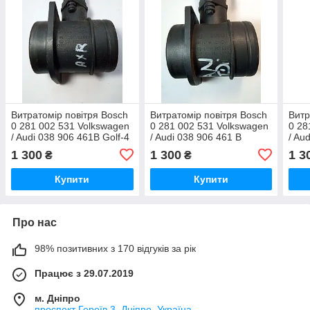
Витратомір повітря Bosch
Витратомір повітря Bosch
Витр
0 281 002 531 Volkswagen
0 281 002 531 Volkswagen
0 28
/ Audi 038 906 461B Golf-4
/ Audi 038 906 461 B
/ Au
AXR
Touran 1.9 TDI
1.9 
1 300
1 300
1 3
₴
₴
Купити
Купити
Про нас
98% позитивних з 170 відгуків за рік
Працює з 29.07.2019
м. Дніпро
проспект Героїв 3, Дніпро, Україна