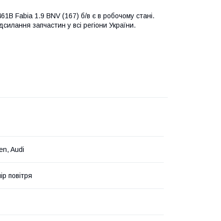
1B Fabia 1.9 BNV (167) б/в є в робочому стані.
дсилання запчастин у всі регіони України.
en, Audi
ір повітря