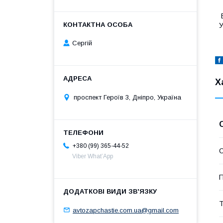
В
У
Сергій
Х
проспект Героїв 3, Дніпро, Україна
+380 (99) 365-44-52
С
Viber What’App
П
Т
avtozapchastie.com.ua@gmail.com