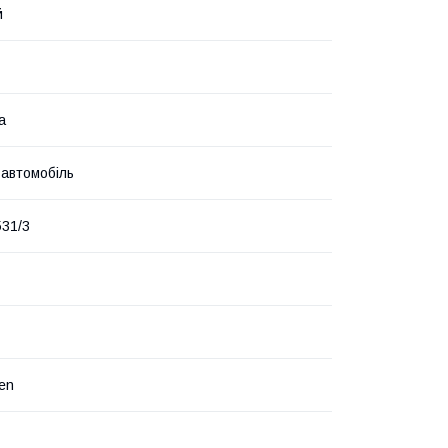
й
а
 автомобіль
31/3
en