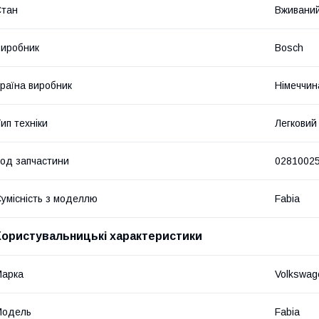
Стан
Вживани
иробник
Bosch
раїна виробник
Німеччин
ип техніки
Легковий
од запчастини
02810025
умісність з моделлю
Fabia
Користувальницькі характеристики
Марка
Volkswag
Модель
Fabia