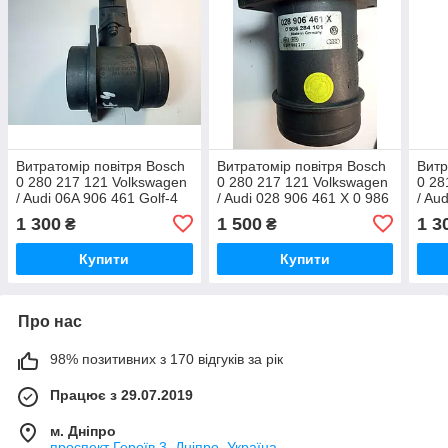
Витратомір повітря Bosch
Витратомір повітря Bosch
Витр
0 280 217 121 Volkswagen
0 280 217 121 Volkswagen
0 28
/ Audi 06A 906 461 Golf-4
/ Audi 028 906 461 X 0 986
/ Au
TDI
284 101 A-4
Tour
1 300
1 500
1 3
₴
₴
Купити
Купити
Про нас
98% позитивних з 170 відгуків за рік
Працює з 29.07.2019
м. Дніпро
проспект Героїв 3, Дніпро, Україна