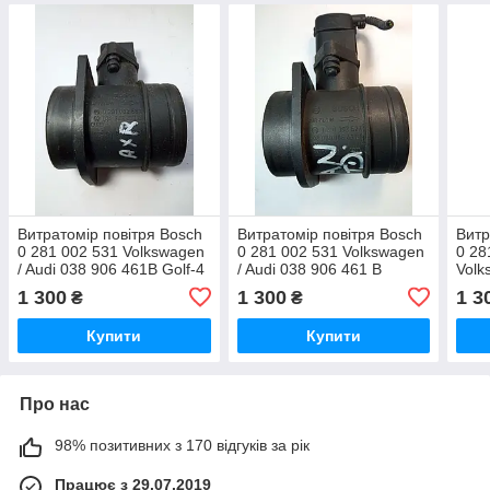
Витратомір повітря Bosch
Витратомір повітря Bosch
Витр
0 281 002 531 Volkswagen
0 281 002 531 Volkswagen
0 28
/ Audi 038 906 461B Golf-4
/ Audi 038 906 461 B
Volk
AXR
Touran 1.9 TDI
Fabi
1 300
1 300
1 3
₴
₴
Купити
Купити
Про нас
98% позитивних з 170 відгуків за рік
Працює з 29.07.2019