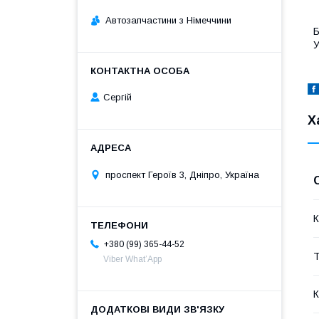
Автозапчастини з Німеччини
Б
У
Сергій
Х
проспект Героїв 3, Дніпро, Україна
К
+380 (99) 365-44-52
Т
Viber What’App
К