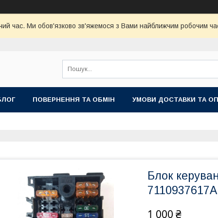
чий час. Ми обов'язково зв'яжемося з Вами найближчим робочим час
БЛОГ
ПОВЕРНЕННЯ ТА ОБМІН
УМОВИ ДОСТАВКИ ТА О
Блок керува
7110937617A
1 000 ₴