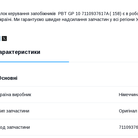
лок керування запобіжників PBT GP 10 7110937617A ( 158) є в робоч
країні. Ми гарантуємо швидке надсилання запчастин у всі регіони У
арактеристики
Основні
раїна виробник
Німеччин
ип запчастини
Оригінал
од запчастини
7110937