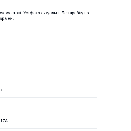
ому стані. Усі фото актуальні. Без пробігу по
країни.
а
617A