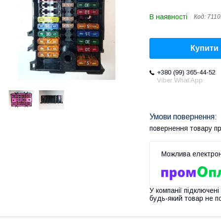
В наявності
Код:
7110
Купити
+380 (99) 365-44-52
Viber What’App
повернення товару п
У компанії підключені
будь-який товар не п