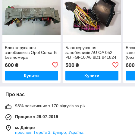
Блок керування
Блок керування
Блок
запобіжників Opel Corsa-B
запобіжників AU OA 052
запо
без номера
PBT-GF10 A6 8D1 941824
(без
600
500
600
₴
₴
Купити
Купити
Про нас
98% позитивних з 170 відгуків за рік
Працює з 29.07.2019
м. Дніпро
проспект Героїв 3, Дніпро, Україна