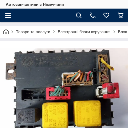
Автозапчастини з Німеччини
Товари та послуги
Електронні блоки керування
Блок