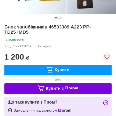
Блок запобіжників 46533389 A223 PP-
TD25+MD5
В наявності
Код: 46533389A
Роздріб
1 200
₴
Купити
або
Купити з
Що таке купити з Пром?
Замовлення під захистом