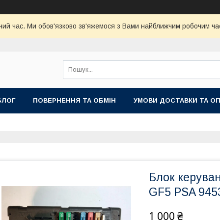
чий час. Ми обов'язково зв'яжемося з Вами найближчим робочим час
БЛОГ
ПОВЕРНЕННЯ ТА ОБМІН
УМОВИ ДОСТАВКИ ТА О
Блок керува
GF5 PSA 945
1 000 ₴