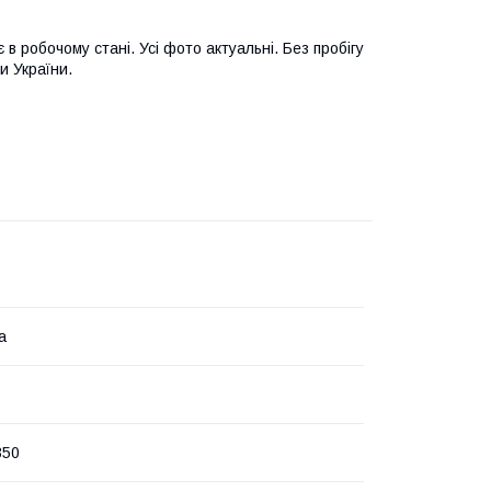
в робочому стані. Усі фото актуальні. Без пробігу
и України.
а
350